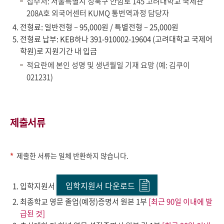
접수처: 서울특별시 성북구 안암로 145 고려대학교 국제관
208A호 외국어센터 KUMQ 통번역과정 담당자
전형료: 일반전형 – 95,000원 / 특별전형 – 25,000원
전형료 납부: KEB하나 391-910002-19604 (고려대학교 국제어
학원)로 지원기간 내 입금
적요란에 본인 성명 및 생년월일 기재 요망 (예: 김쿠이
021231)
제출서류
제출한 서류는 일체 반환하지 않습니다.
입학지원서 다운로드
입학지원서
최종학교 영문 졸업(예정)증명서 원본 1부
[최근 90일 이내에 발
급된 것]