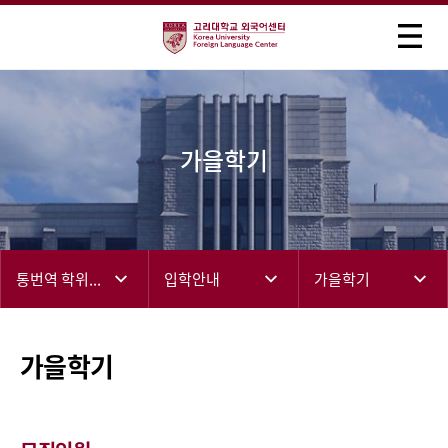
가을학기
통번역 학위과정
입학안내
가을학기
가을학기